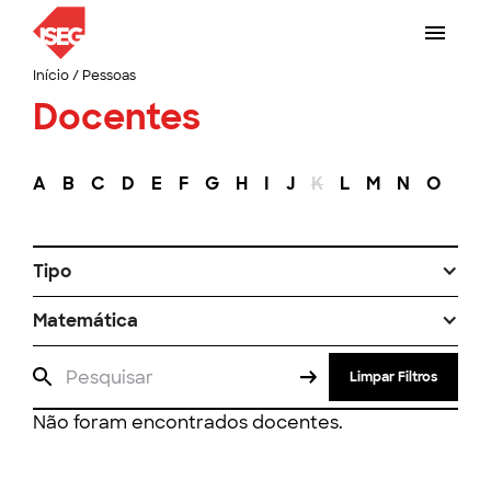
Início
/
Pessoas
Docentes
A
B
C
D
E
F
G
H
I
J
K
L
M
N
O
P
Tipo
Matemática
Limpar Filtros
Não foram encontrados docentes.