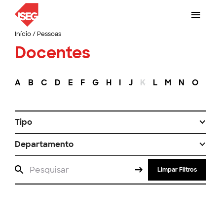
Início
/
Pessoas
Docentes
A
B
C
D
E
F
G
H
I
J
K
L
M
N
O
P
Tipo
Departamento
Limpar Filtros