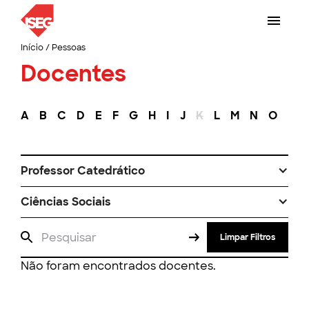
Início
/
Pessoas
Docentes
A
B
C
D
E
F
G
H
I
J
K
L
M
N
O
P
Professor Catedrático
Ciências Sociais
Limpar Filtros
Não foram encontrados docentes.