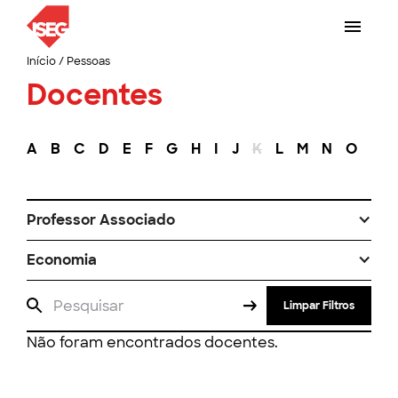
Início
/
Pessoas
Docentes
A
B
C
D
E
F
G
H
I
J
K
L
M
N
O
P
Professor Associado
Economia
Limpar Filtros
Não foram encontrados docentes.