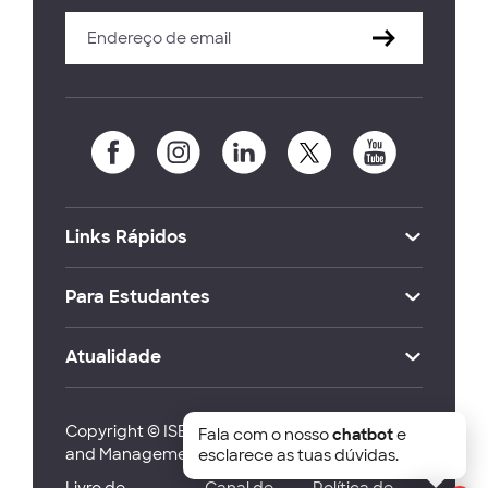
Links Rápidos
Para Estudantes
Atualidade
Copyright © ISEG Lisbon School of Economics
Fala com o nosso
chatbot
e
and Management 2026
esclarece as tuas dúvidas.