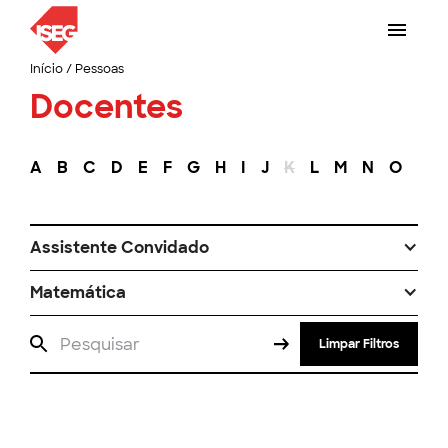
Início
/
Pessoas
Docentes
A
B
C
D
E
F
G
H
I
J
K
L
M
N
O
P
Assistente Convidado
Matemática
Limpar Filtros