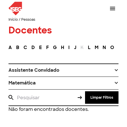
Início
/
Pessoas
Docentes
A
B
C
D
E
F
G
H
I
J
K
L
M
N
O
P
Assistente Convidado
Matemática
Limpar Filtros
Não foram encontrados docentes.