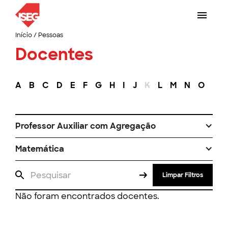
Início
/
Pessoas
Docentes
A
B
C
D
E
F
G
H
I
J
K
L
M
N
O
P
Professor Auxiliar com Agregação
Matemática
Limpar Filtros
Não foram encontrados docentes.