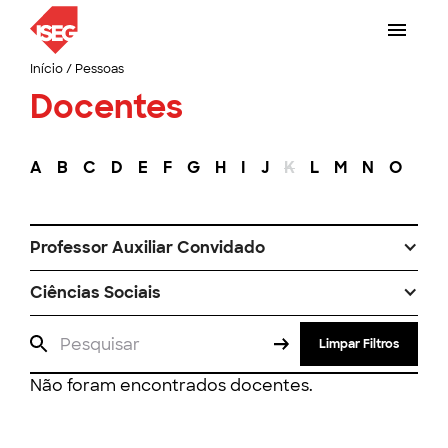
Início
/
Pessoas
Docentes
A
B
C
D
E
F
G
H
I
J
K
L
M
N
O
P
Professor Auxiliar Convidado
Ciências Sociais
Limpar Filtros
Não foram encontrados docentes.