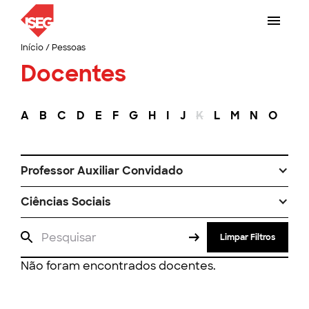
Início
/
Pessoas
Docentes
A
B
C
D
E
F
G
H
I
J
K
L
M
N
O
P
Professor Auxiliar Convidado
Ciências Sociais
Limpar Filtros
Não foram encontrados docentes.