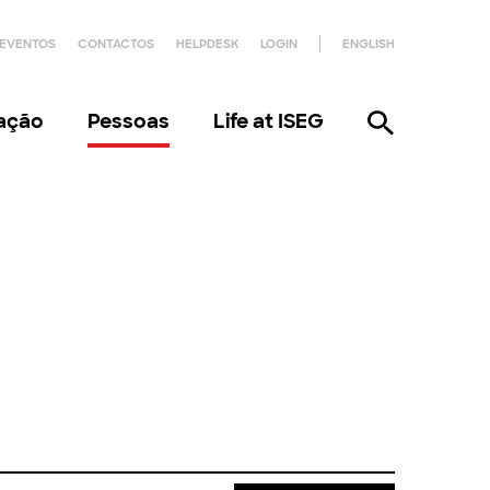
EVENTOS
CONTACTOS
HELPDESK
LOGIN
ENGLISH
gação
Pessoas
Life at ISEG