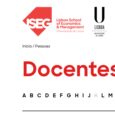
Início
/
Pessoas
Docente
A
B
C
D
E
F
G
H
I
J
K
L
M