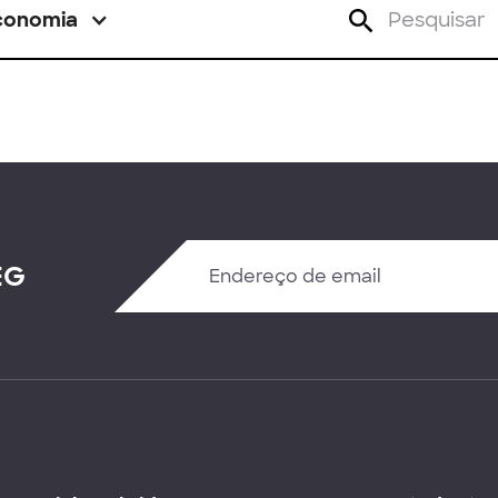
conomia
EG