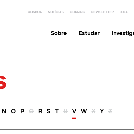
ULISBOA
NOTÍCIAS
CLIPPING
NEWSLETTER
LOJA
Sobre
Estudar
Investi
s
N
O
P
Q
R
S
T
U
V
W
X
Y
Z