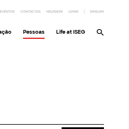
EVENTOS
CONTACTOS
HELPDESK
LOGIN
ENGLISH
gação
Pessoas
Life at ISEG