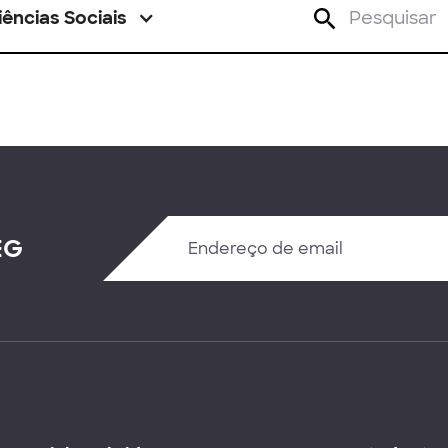
iências Sociais
EG