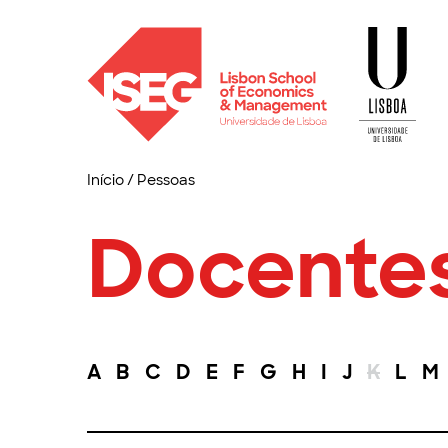
Início
/
Pessoas
Docente
A
B
C
D
E
F
G
H
I
J
K
L
M