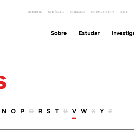
ULISBOA
NOTÍCIAS
CLIPPING
NEWSLETTER
LOJA
Sobre
Estudar
Investi
s
N
O
P
Q
R
S
T
U
V
W
X
Y
Z