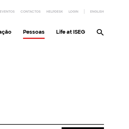
EVENTOS
CONTACTOS
HELPDESK
LOGIN
ENGLISH
gação
Pessoas
Life at ISEG