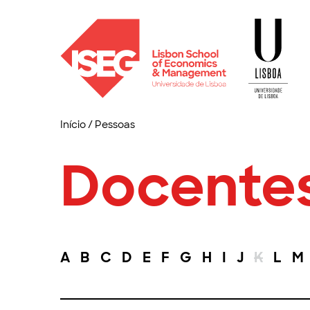
Início
/
Pessoas
Docente
A
B
C
D
E
F
G
H
I
J
K
L
M