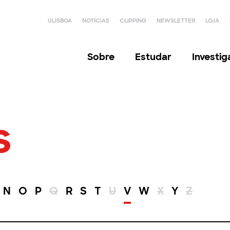
ULISBOA
NOTÍCIAS
CLIPPING
NEWSLETTER
LOJA
Sobre
Estudar
Investi
s
N
O
P
Q
R
S
T
U
V
W
X
Y
Z