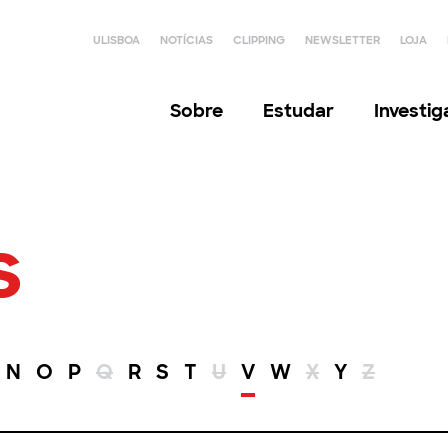
ULISBOA
NOTÍCIAS
CLIPPING
NEWSLETTER
LOJA
Sobre
Estudar
Investi
s
N
O
P
Q
R
S
T
U
V
W
X
Y
Z