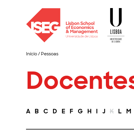
Início
/
Pessoas
Docente
A
B
C
D
E
F
G
H
I
J
K
L
M