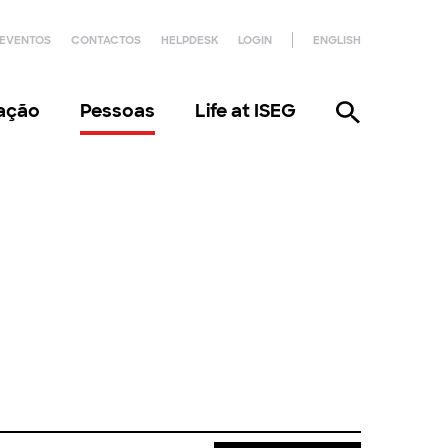
EVENTOS
CONTACTOS
HELPDESK
LOGIN
ENGLISH
gação
Pessoas
Life at ISEG