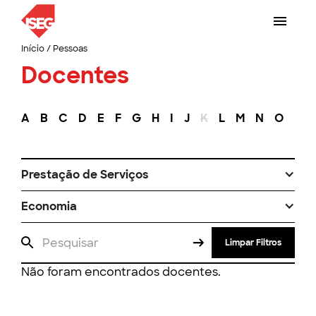
Início
/
Pessoas
Docentes
A
B
C
D
E
F
G
H
I
J
K
L
M
N
O
P
Prestação de Serviços
Economia
Limpar Filtros
Não foram encontrados docentes.