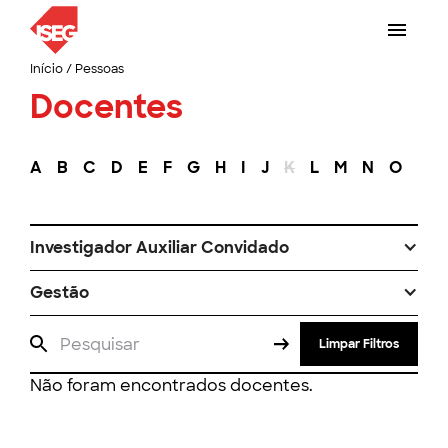
Início
/
Pessoas
Docentes
A
B
C
D
E
F
G
H
I
J
K
L
M
N
O
P
Investigador Auxiliar Convidado
Gestão
Limpar Filtros
Não foram encontrados docentes.