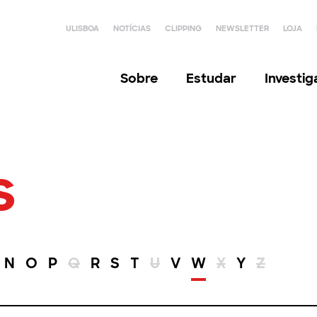
ULISBOA
NOTÍCIAS
CLIPPING
NEWSLETTER
LOJA
Sobre
Estudar
Investi
s
N
O
P
Q
R
S
T
U
V
W
X
Y
Z