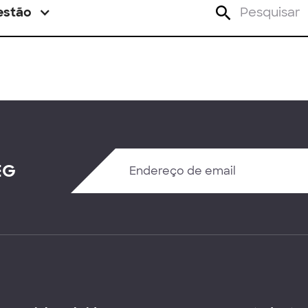
estão
EG