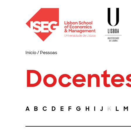
Início
/
Pessoas
Docente
A
B
C
D
E
F
G
H
I
J
K
L
M