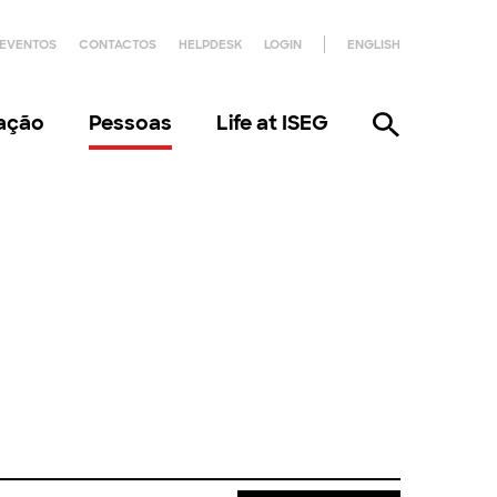
EVENTOS
CONTACTOS
HELPDESK
LOGIN
ENGLISH
gação
Pessoas
Life at ISEG