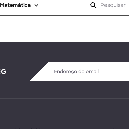
Matemática
EG