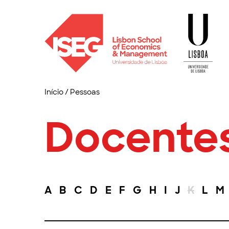
Início
/
Pessoas
Docente
A
B
C
D
E
F
G
H
I
J
K
L
M