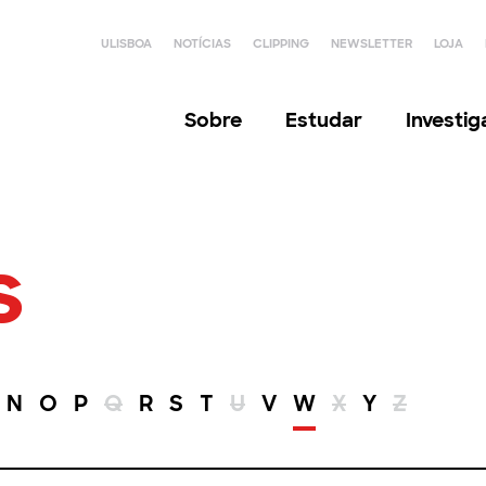
ULISBOA
NOTÍCIAS
CLIPPING
NEWSLETTER
LOJA
Sobre
Estudar
Investi
s
N
O
P
Q
R
S
T
U
V
W
X
Y
Z