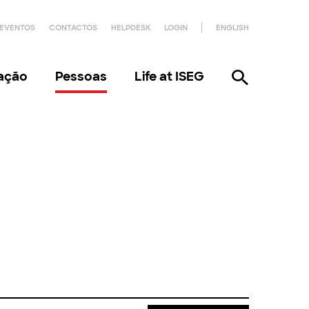
EVENTOS
CONTACTOS
HELPDESK
LOGIN
ENGLISH
gação
Pessoas
Life at ISEG