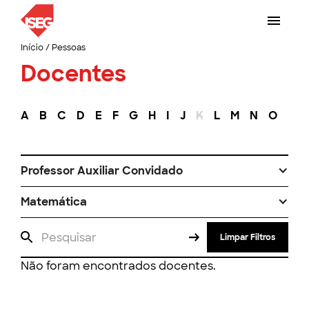
Início
/
Pessoas
Docentes
A
B
C
D
E
F
G
H
I
J
K
L
M
N
O
P
Professor Auxiliar Convidado
Matemática
Limpar Filtros
Não foram encontrados docentes.