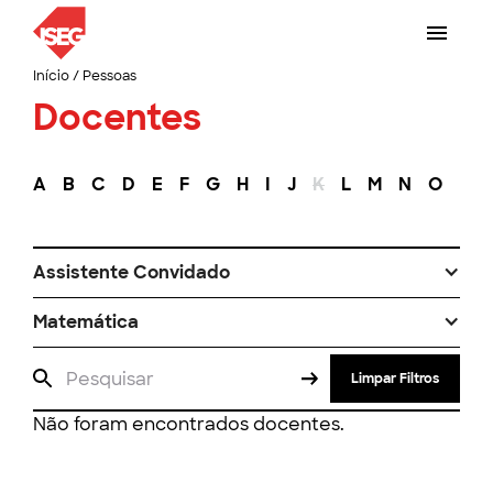
Início
/
Pessoas
Docentes
A
B
C
D
E
F
G
H
I
J
K
L
M
N
O
P
Assistente Convidado
Matemática
Limpar Filtros
Não foram encontrados docentes.