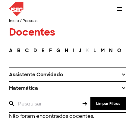
Início
/
Pessoas
Docentes
A
B
C
D
E
F
G
H
I
J
K
L
M
N
O
P
Assistente Convidado
Matemática
Limpar Filtros
Não foram encontrados docentes.