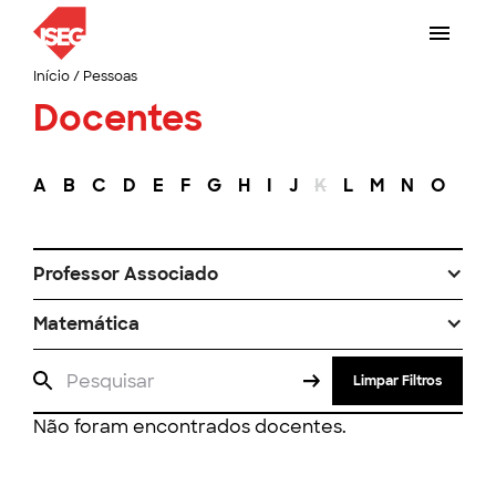
Início
/
Pessoas
Docentes
A
B
C
D
E
F
G
H
I
J
K
L
M
N
O
P
Professor Associado
Matemática
Limpar Filtros
Não foram encontrados docentes.