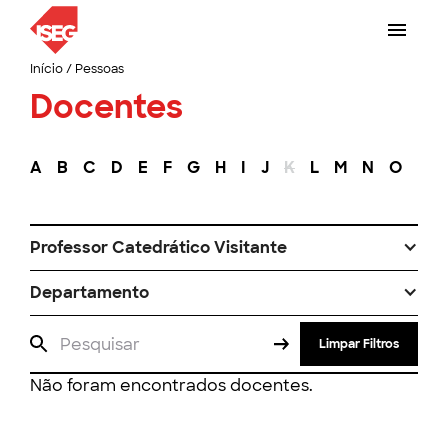
Início
/
Pessoas
Docentes
A
B
C
D
E
F
G
H
I
J
K
L
M
N
O
P
Professor Catedrático Visitante
Departamento
Limpar Filtros
Não foram encontrados docentes.