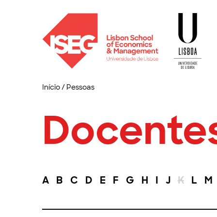
Início
/
Pessoas
Docente
A
B
C
D
E
F
G
H
I
J
K
L
M