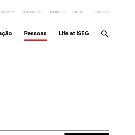
EVENTOS
CONTACTOS
HELPDESK
LOGIN
ENGLISH
gação
Pessoas
Life at ISEG