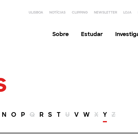
ULISBOA
NOTÍCIAS
CLIPPING
NEWSLETTER
LOJA
Sobre
Estudar
Investi
s
N
O
P
Q
R
S
T
U
V
W
X
Y
Z