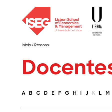
Início
/
Pessoas
Docente
A
B
C
D
E
F
G
H
I
J
K
L
M