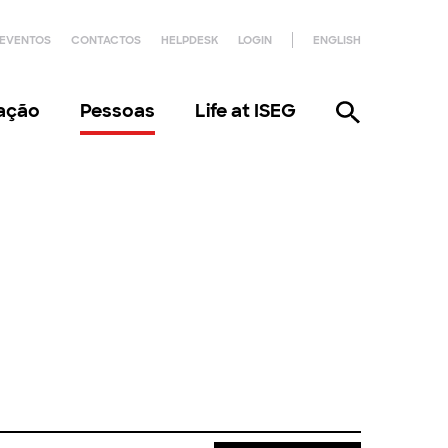
EVENTOS
CONTACTOS
HELPDESK
LOGIN
ENGLISH
gação
Pessoas
Life at ISEG