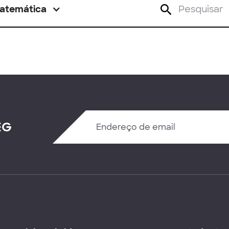
atemática
EG