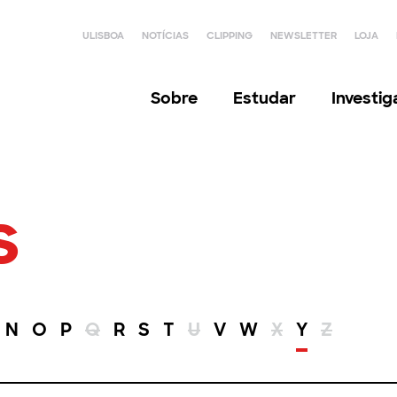
ULISBOA
NOTÍCIAS
CLIPPING
NEWSLETTER
LOJA
Sobre
Estudar
Investi
s
N
O
P
Q
R
S
T
U
V
W
X
Y
Z