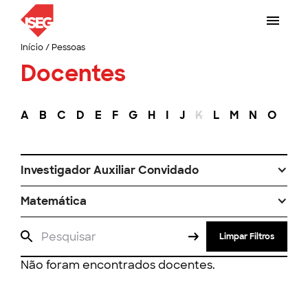
Início
/
Pessoas
Docentes
A
B
C
D
E
F
G
H
I
J
K
L
M
N
O
P
Investigador Auxiliar Convidado
Matemática
Limpar Filtros
Não foram encontrados docentes.