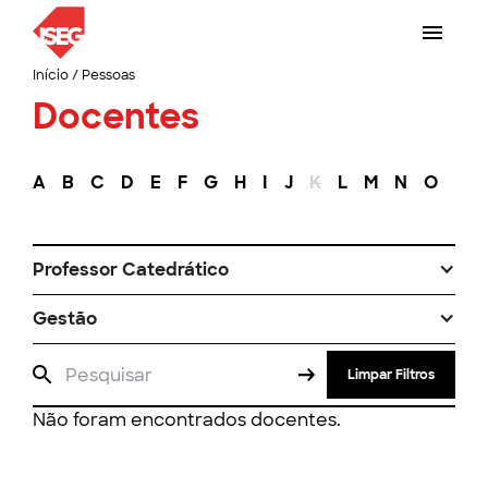
Início
/
Pessoas
Docentes
A
B
C
D
E
F
G
H
I
J
K
L
M
N
O
P
Professor Catedrático
Gestão
Limpar Filtros
Não foram encontrados docentes.