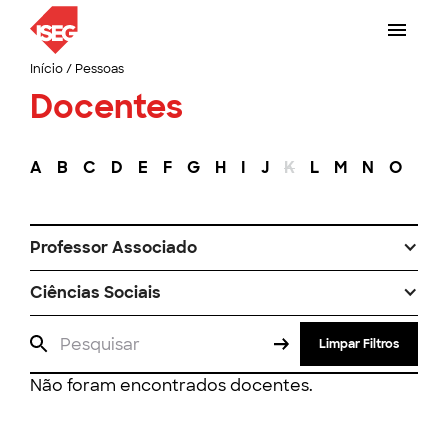
Início
/
Pessoas
Docentes
A
B
C
D
E
F
G
H
I
J
K
L
M
N
O
P
Professor Associado
Ciências Sociais
Limpar Filtros
Não foram encontrados docentes.