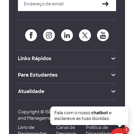
Links Rápidos
Para Estudantes
Atualidade
Copyright © ISEG Lisbon School of Economics
Fala com o nosso
chatbot
e
and Management 2026
esclarece as tuas dúvidas.
Livro de
Canal de
Política de
1
Reclamações
Denúncia
Privacidade