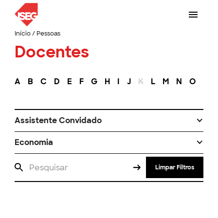
Início
/
Pessoas
Docentes
A
B
C
D
E
F
G
H
I
J
K
L
M
N
O
P
Assistente Convidado
Economia
Limpar Filtros