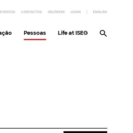
EVENTOS
CONTACTOS
HELPDESK
LOGIN
ENGLISH
gação
Pessoas
Life at ISEG