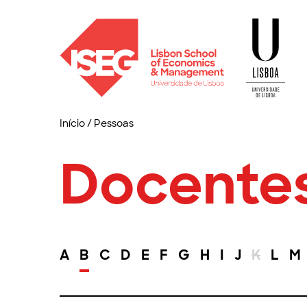
Início
/
Pessoas
Docente
A
B
C
D
E
F
G
H
I
J
K
L
M