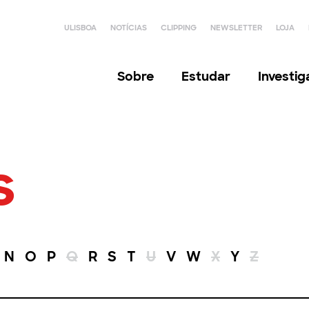
ULISBOA
NOTÍCIAS
CLIPPING
NEWSLETTER
LOJA
Sobre
Estudar
Investi
s
N
O
P
Q
R
S
T
U
V
W
X
Y
Z