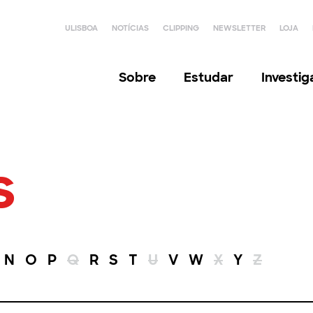
ULISBOA
NOTÍCIAS
CLIPPING
NEWSLETTER
LOJA
Sobre
Estudar
Investi
s
N
O
P
Q
R
S
T
U
V
W
X
Y
Z