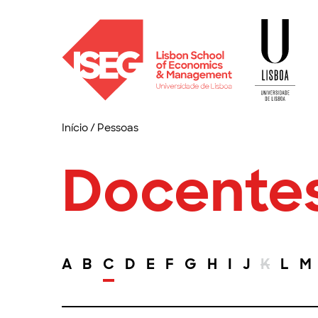
Início
/
Pessoas
Docente
A
B
C
D
E
F
G
H
I
J
K
L
M