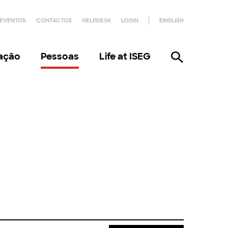
EVENTOS
CONTACTOS
HELPDESK
LOGIN
ENGLISH
gação
Pessoas
Life at ISEG