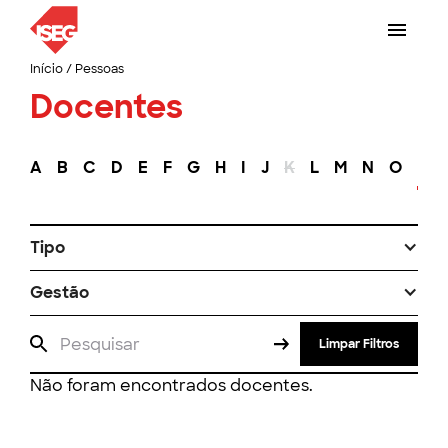
Início
/
Pessoas
Docentes
A
B
C
D
E
F
G
H
I
J
K
L
M
N
O
P
Tipo
Gestão
Limpar Filtros
Não foram encontrados docentes.