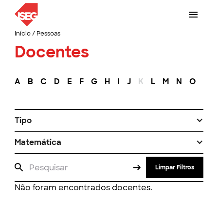
Início
/
Pessoas
Docentes
A
B
C
D
E
F
G
H
I
J
K
L
M
N
O
P
Tipo
Matemática
Limpar Filtros
Não foram encontrados docentes.