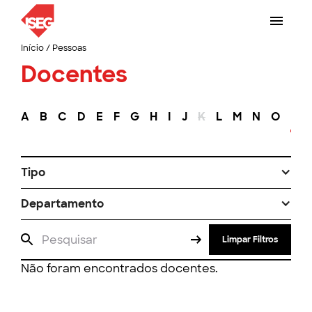
Início
/
Pessoas
Docentes
A
B
C
D
E
F
G
H
I
J
K
L
M
N
O
P
Tipo
Departamento
Limpar Filtros
Não foram encontrados docentes.