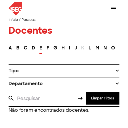
Início
/
Pessoas
Docentes
A
B
C
D
E
F
G
H
I
J
K
L
M
N
O
P
Tipo
Departamento
Limpar Filtros
Não foram encontrados docentes.