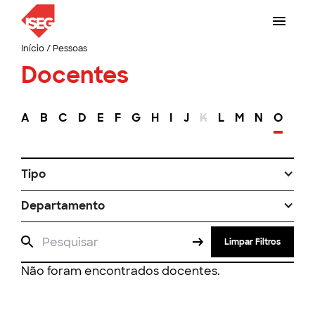
Início
/
Pessoas
Docentes
A
B
C
D
E
F
G
H
I
J
K
L
M
N
O
P
Tipo
Departamento
Limpar Filtros
Não foram encontrados docentes.