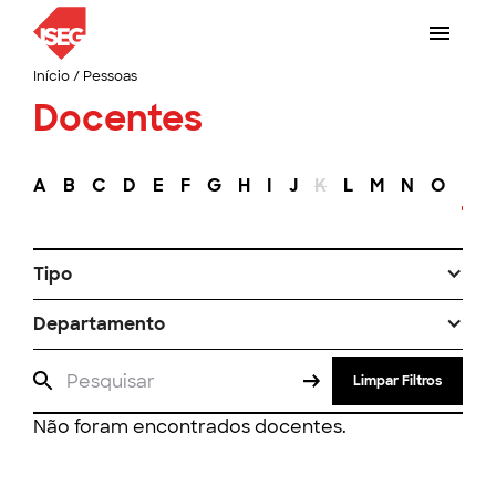
Início
/
Pessoas
Docentes
A
B
C
D
E
F
G
H
I
J
K
L
M
N
O
P
Tipo
Departamento
Limpar Filtros
Não foram encontrados docentes.