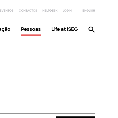
EVENTOS
CONTACTOS
HELPDESK
LOGIN
ENGLISH
gação
Pessoas
Life at ISEG