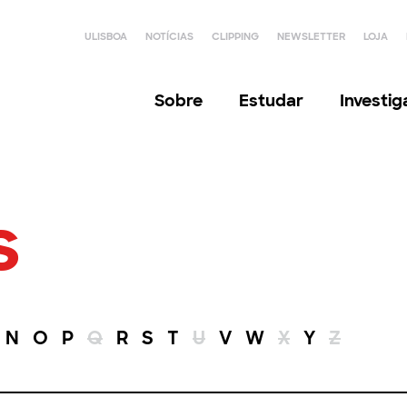
ULISBOA
NOTÍCIAS
CLIPPING
NEWSLETTER
LOJA
Sobre
Estudar
Investi
s
N
O
P
Q
R
S
T
U
V
W
X
Y
Z