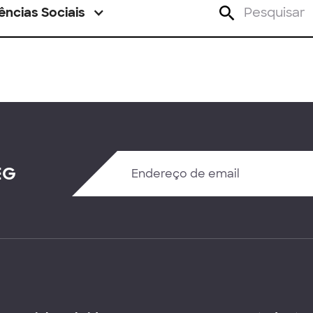
ências Sociais
EG