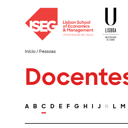
Início
/
Pessoas
Docente
A
B
C
D
E
F
G
H
I
J
K
L
M