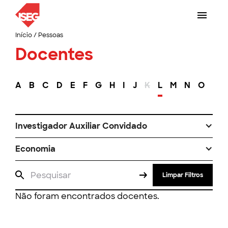
Início
/
Pessoas
Docentes
A
B
C
D
E
F
G
H
I
J
K
L
M
N
O
P
Investigador Auxiliar Convidado
Economia
Limpar Filtros
Não foram encontrados docentes.