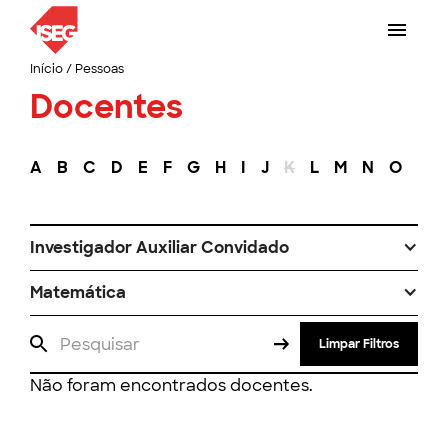
Início
/
Pessoas
Docentes
A
B
C
D
E
F
G
H
I
J
K
L
M
N
O
P
Investigador Auxiliar Convidado
Matemática
Limpar Filtros
Não foram encontrados docentes.