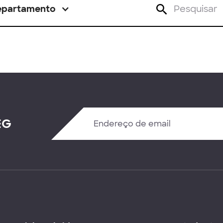
epartamento
EG