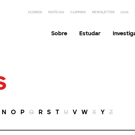
ULISBOA
NOTÍCIAS
CLIPPING
NEWSLETTER
LOJA
Sobre
Estudar
Investi
s
N
O
P
Q
R
S
T
U
V
W
X
Y
Z