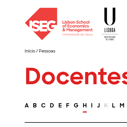
Início
/
Pessoas
Docente
A
B
C
D
E
F
G
H
I
J
K
L
M