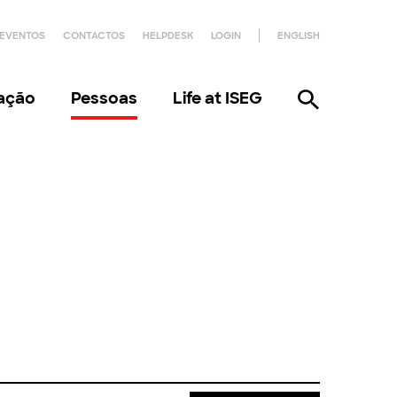
EVENTOS
CONTACTOS
HELPDESK
LOGIN
ENGLISH
gação
Pessoas
Life at ISEG