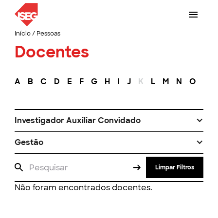
Início
/
Pessoas
Docentes
A
B
C
D
E
F
G
H
I
J
K
L
M
N
O
P
Investigador Auxiliar Convidado
Gestão
Limpar Filtros
Não foram encontrados docentes.