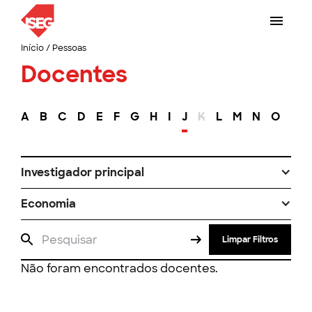
Início
/
Pessoas
Docentes
A
B
C
D
E
F
G
H
I
J
K
L
M
N
O
P
Investigador principal
Economia
Limpar Filtros
Não foram encontrados docentes.