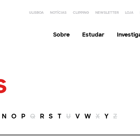
ULISBOA
NOTÍCIAS
CLIPPING
NEWSLETTER
LOJA
Sobre
Estudar
Investi
s
N
O
P
Q
R
S
T
U
V
W
X
Y
Z