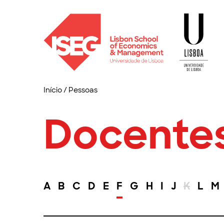
Início
/
Pessoas
Docente
A
B
C
D
E
F
G
H
I
J
K
L
M