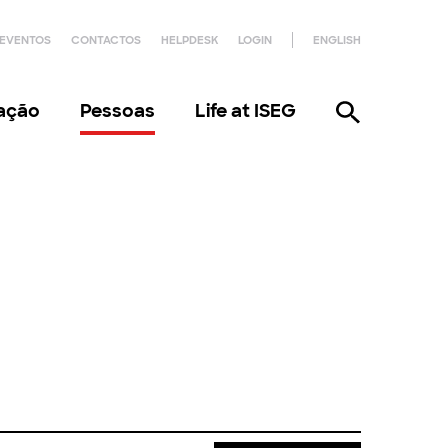
EVENTOS
CONTACTOS
HELPDESK
LOGIN
ENGLISH
gação
Pessoas
Life at ISEG