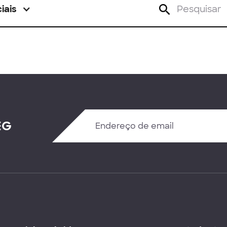
iais
EG