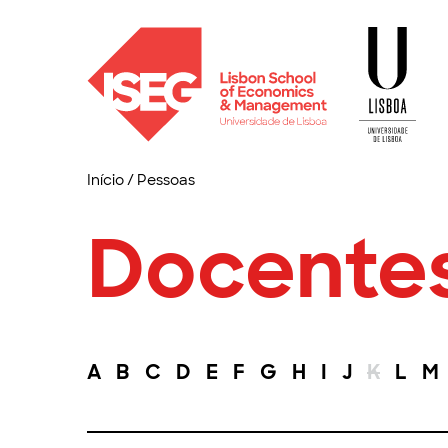
Início
/
Pessoas
Docente
A
B
C
D
E
F
G
H
I
J
K
L
M