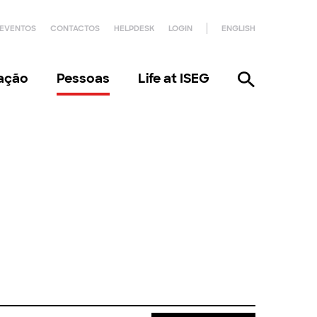
EVENTOS
CONTACTOS
HELPDESK
LOGIN
ENGLISH
gação
Pessoas
Life at ISEG