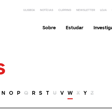
ULISBOA
NOTÍCIAS
CLIPPING
NEWSLETTER
LOJA
Sobre
Estudar
Investi
s
N
O
P
Q
R
S
T
U
V
W
X
Y
Z