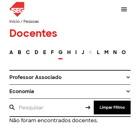
Início
/
Pessoas
Docentes
A
B
C
D
E
F
G
H
I
J
K
L
M
N
O
P
Professor Associado
Economia
Limpar Filtros
Não foram encontrados docentes.