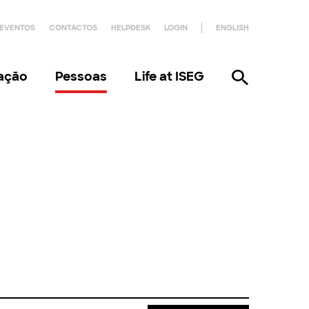
EVENTOS
CONTACTOS
HELPDESK
LOGIN
ENGLISH
gação
Pessoas
Life at ISEG