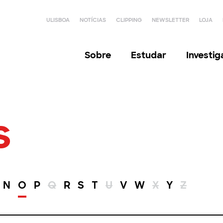
ULISBOA
NOTÍCIAS
CLIPPING
NEWSLETTER
LOJA
Sobre
Estudar
Investi
s
N
O
P
Q
R
S
T
U
V
W
X
Y
Z