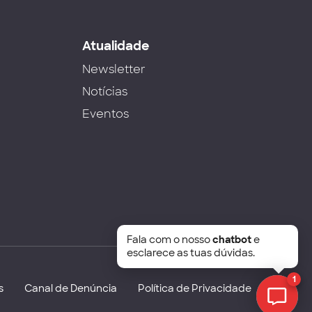
s
Atualidade
Newsletter
Notícias
Eventos
Fala com o nosso
chatbot
e
esclarece as tuas dúvidas.
1
s
Canal de Denúncia
Política de Privacidade
Chat