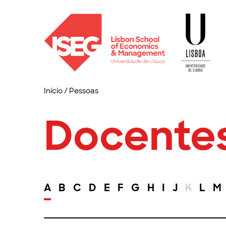
Início
/
Pessoas
Docente
A
B
C
D
E
F
G
H
I
J
K
L
M