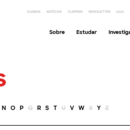
ULISBOA
NOTÍCIAS
CLIPPING
NEWSLETTER
LOJA
Sobre
Estudar
Investi
s
N
O
P
Q
R
S
T
U
V
W
X
Y
Z