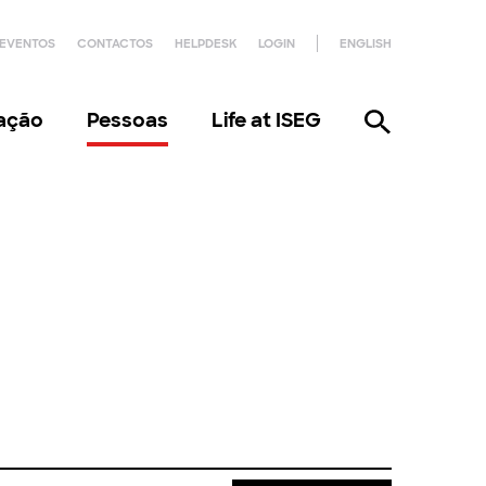
EVENTOS
CONTACTOS
HELPDESK
LOGIN
ENGLISH
gação
Pessoas
Life at ISEG