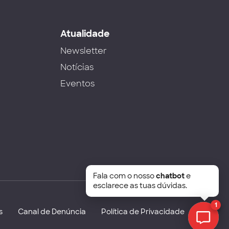
s
Atualidade
Newsletter
Notícias
Eventos
Fala com o nosso
chatbot
e
esclarece as tuas dúvidas.
1
s
Canal de Denúncia
Política de Privacidade
Chat