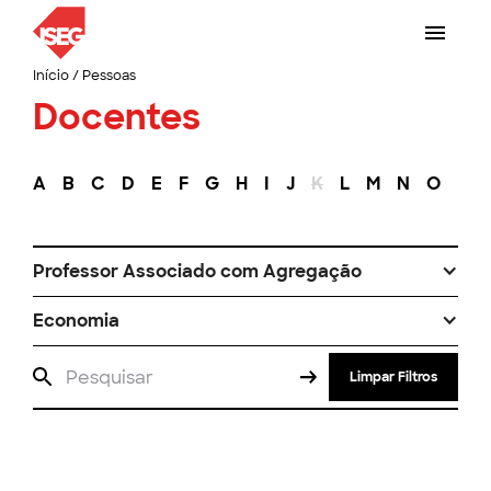
Início
/
Pessoas
Docentes
A
B
C
D
E
F
G
H
I
J
K
L
M
N
O
P
Professor Associado com Agregação
Economia
Limpar Filtros