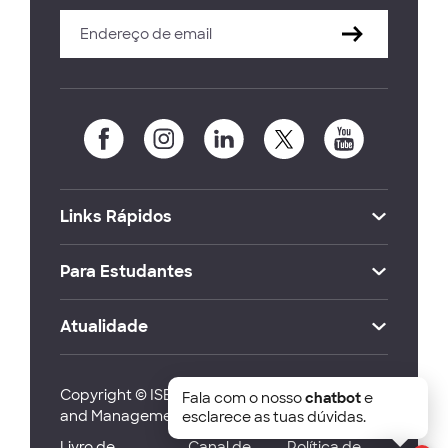
Links Rápidos
Para Estudantes
Atualidade
Copyright © ISEG Lisbon School of Economics
Fala com o nosso
chatbot
e
and Management 2026
esclarece as tuas dúvidas.
Livro de
Canal de
Política de