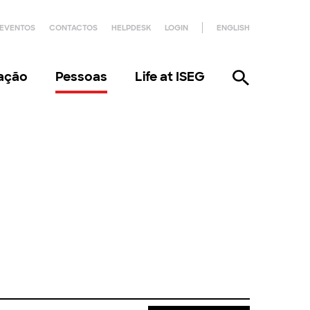
EVENTOS
CONTACTOS
HELPDESK
LOGIN
ENGLISH
gação
Pessoas
Life at ISEG