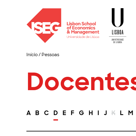
Início
/
Pessoas
Docente
A
B
C
D
E
F
G
H
I
J
K
L
M