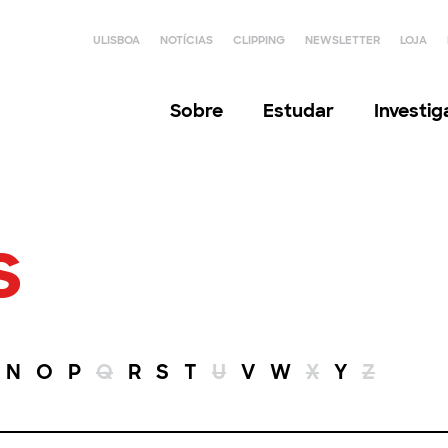
ULISBOA
NOTÍCIAS
CLIPPING
NEWSLETTER
LOJA
Sobre
Estudar
Investi
s
N
O
P
Q
R
S
T
U
V
W
X
Y
Z