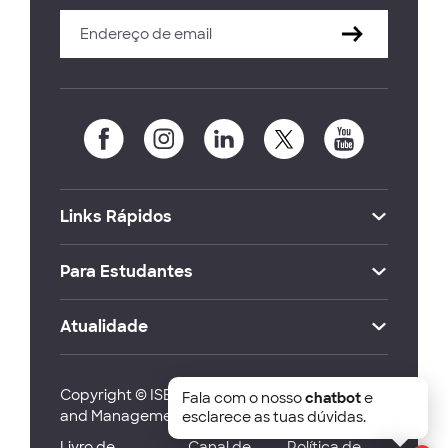
Links Rápidos
Para Estudantes
Atualidade
Copyright © ISEG Lisbon School of Economics
Fala com o nosso
chatbot
e
and Management 2026
esclarece as tuas dúvidas.
Livro de
Canal de
Política de