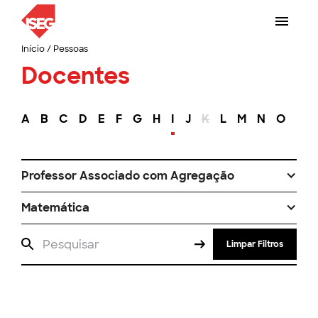
Início
/
Pessoas
Docentes
A
B
C
D
E
F
G
H
I
J
K
L
M
N
O
P
Professor Associado com Agregação
Matemática
Limpar Filtros